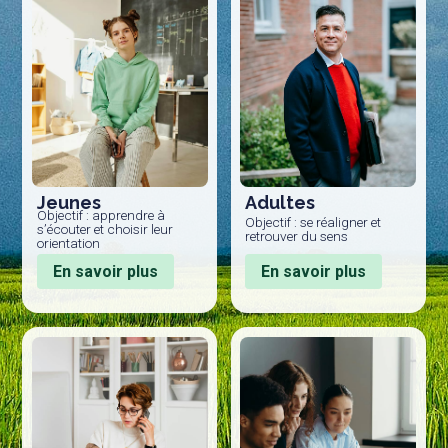
Jeunes
Adultes
Objectif : apprendre à
Objectif : se réaligner et
s’écouter et choisir leur
retrouver du sens
orientation
En savoir plus
En savoir plus