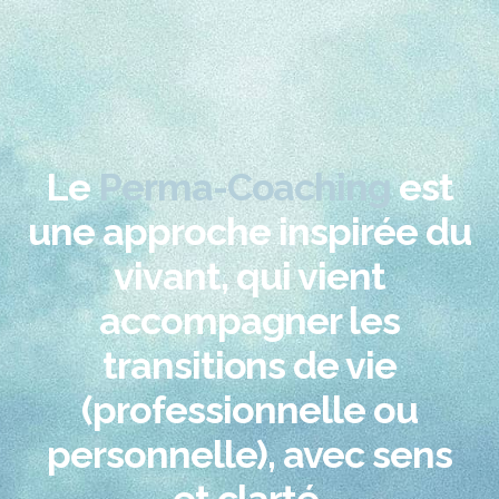
Le
Perma-Coaching
est
une approche inspirée du
vivant, qui vient
accompagner les
transitions de vie
(professionnelle ou
personnelle), avec sens
et clarté.