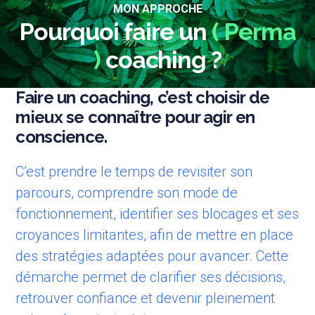
MON APPROCHE
Pourquoi faire un
( Perma
)
coaching ?
Faire un coaching, c’est choisir de
mieux se connaître pour agir en
conscience.
C’est prendre le temps de revisiter son
parcours, comprendre son mode de
fonctionnement, identifier ses blocages et ses
croyances limitantes, afin de mettre en place
des stratégies adaptées pour avancer. Cette
démarche permet de clarifier ses décisions,
retrouver confiance et devenir pleinement